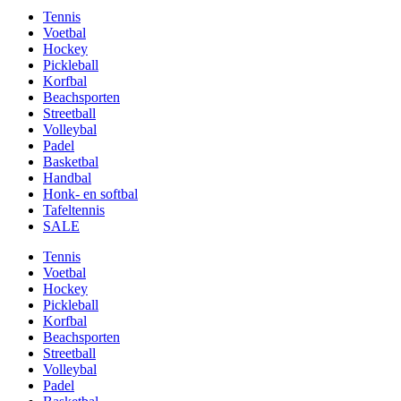
Tennis
Voetbal
Hockey
Pickleball
Korfbal
Beachsporten
Streetball
Volleybal
Padel
Basketbal
Handbal
Honk- en softbal
Tafeltennis
SALE
Tennis
Voetbal
Hockey
Pickleball
Korfbal
Beachsporten
Streetball
Volleybal
Padel