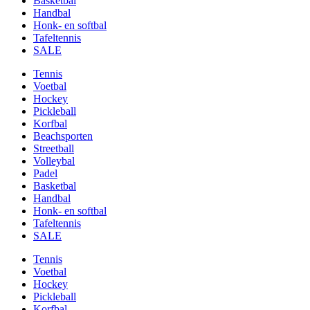
Basketbal
Handbal
Honk- en softbal
Tafeltennis
SALE
Tennis
Voetbal
Hockey
Pickleball
Korfbal
Beachsporten
Streetball
Volleybal
Padel
Basketbal
Handbal
Honk- en softbal
Tafeltennis
SALE
Tennis
Voetbal
Hockey
Pickleball
Korfbal