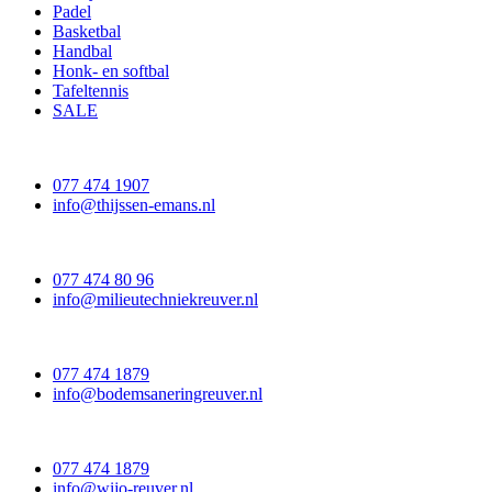
Padel
Basketbal
Handbal
Honk- en softbal
Tafeltennis
SALE
077 474 1907
info@thijssen-emans.nl
077 474 80 96
info@milieutechniekreuver.nl
077 474 1879
info@bodemsaneringreuver.nl
077 474 1879
info@wijo-reuver.nl