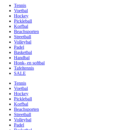
Tennis
Voetbal
Hockey
Pickleball
Korfbal
Beachsporten
Streetball
Volleybal
Padel
Basketbal
Handbal
Honk- en softbal
Tafeltennis
SALE
Tennis
Voetbal
Hockey
Pickleball
Korfbal
Beachsporten
Streetball
Volleybal
Padel