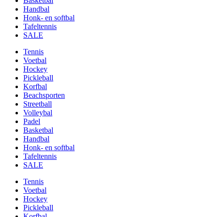
Basketbal
Handbal
Honk- en softbal
Tafeltennis
SALE
Tennis
Voetbal
Hockey
Pickleball
Korfbal
Beachsporten
Streetball
Volleybal
Padel
Basketbal
Handbal
Honk- en softbal
Tafeltennis
SALE
Tennis
Voetbal
Hockey
Pickleball
Korfbal