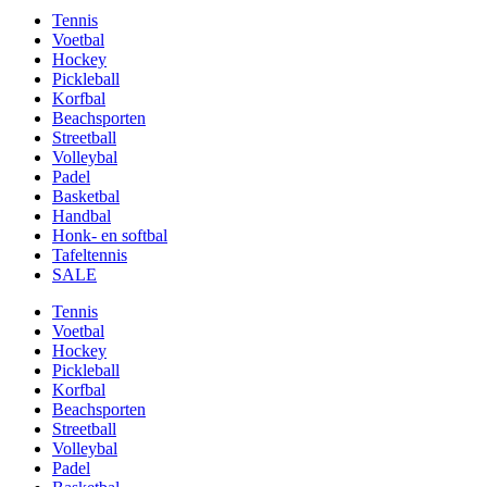
Tennis
Voetbal
Hockey
Pickleball
Korfbal
Beachsporten
Streetball
Volleybal
Padel
Basketbal
Handbal
Honk- en softbal
Tafeltennis
SALE
Tennis
Voetbal
Hockey
Pickleball
Korfbal
Beachsporten
Streetball
Volleybal
Padel