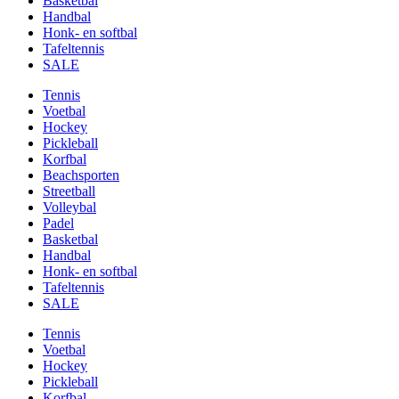
Basketbal
Handbal
Honk- en softbal
Tafeltennis
SALE
Tennis
Voetbal
Hockey
Pickleball
Korfbal
Beachsporten
Streetball
Volleybal
Padel
Basketbal
Handbal
Honk- en softbal
Tafeltennis
SALE
Tennis
Voetbal
Hockey
Pickleball
Korfbal