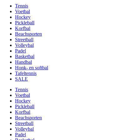
Tennis
Voetbal
Hockey
Pickleball
Korfbal
Beachsporten
Streetball
Volleybal
Padel
Basketbal
Handbal
Honk- en softbal
Tafeltennis
SALE
Tennis
Voetbal
Hockey
Pickleball
Korfbal
Beachsporten
Streetball
Volleybal
Padel