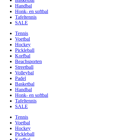
Basketbal
Handbal
Honk- en softbal
Tafeltennis
SALE
Tennis
Voetbal
Hockey
Pickleball
Korfbal
Beachsporten
Streetball
Volleybal
Padel
Basketbal
Handbal
Honk- en softbal
Tafeltennis
SALE
Tennis
Voetbal
Hockey
Pickleball
Korfbal