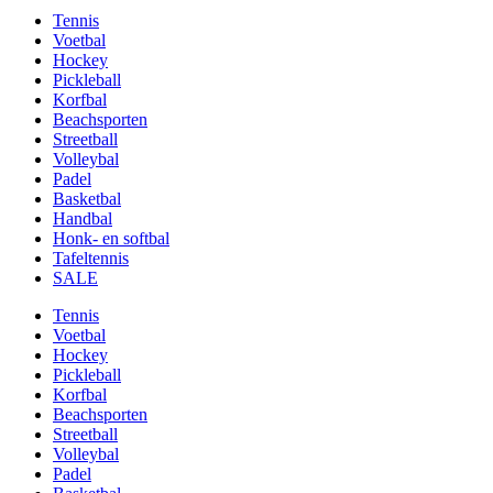
Tennis
Voetbal
Hockey
Pickleball
Korfbal
Beachsporten
Streetball
Volleybal
Padel
Basketbal
Handbal
Honk- en softbal
Tafeltennis
SALE
Tennis
Voetbal
Hockey
Pickleball
Korfbal
Beachsporten
Streetball
Volleybal
Padel