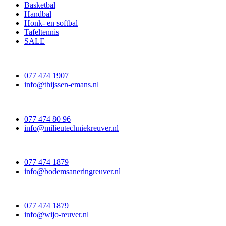
Basketbal
Handbal
Honk- en softbal
Tafeltennis
SALE
077 474 1907
info@thijssen-emans.nl
077 474 80 96
info@milieutechniekreuver.nl
077 474 1879
info@bodemsaneringreuver.nl
077 474 1879
info@wijo-reuver.nl