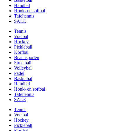
Basketbal
Handbal
Honk- en softbal
Tafeltennis
SALE
Tennis
Voetbal
Hockey
Pickleball
Korfbal
Beachsporten
Streetball
Volleybal
Padel
Basketbal
Handbal
Honk- en softbal
Tafeltennis
SALE
Tennis
Voetbal
Hockey
Pickleball
Korfbal