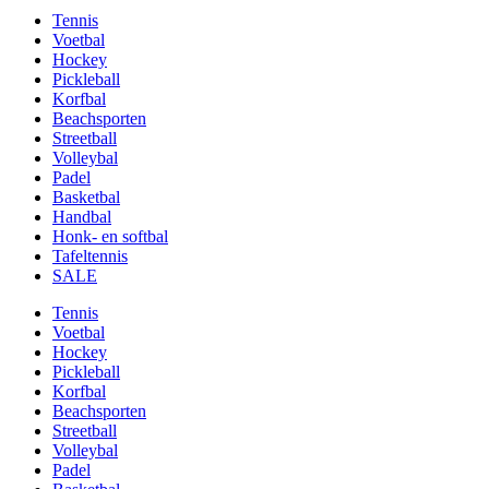
Tennis
Voetbal
Hockey
Pickleball
Korfbal
Beachsporten
Streetball
Volleybal
Padel
Basketbal
Handbal
Honk- en softbal
Tafeltennis
SALE
Tennis
Voetbal
Hockey
Pickleball
Korfbal
Beachsporten
Streetball
Volleybal
Padel