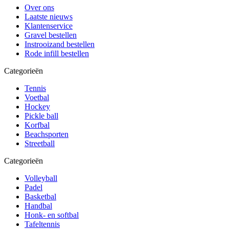
Over ons
Laatste nieuws
Klantenservice
Gravel bestellen
Instrooizand bestellen
Rode infill bestellen
Categorieën
Tennis
Voetbal
Hockey
Pickle ball
Korfbal
Beachsporten
Streetball
Categorieën
Volleyball
Padel
Basketbal
Handbal
Honk- en softbal
Tafeltennis