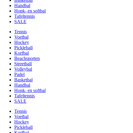
Basketbal
Handbal
Honk- en softbal
Tafeltennis
SALE
Tennis
Voetbal
Hockey
Pickleball
Korfbal
Beachsporten
Streetball
Volleybal
Padel
Basketbal
Handbal
Honk- en softbal
Tafeltennis
SALE
Tennis
Voetbal
Hockey
Pickleball
Korfbal