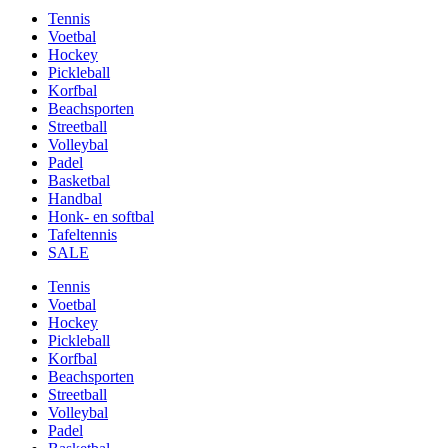
Tennis
Voetbal
Hockey
Pickleball
Korfbal
Beachsporten
Streetball
Volleybal
Padel
Basketbal
Handbal
Honk- en softbal
Tafeltennis
SALE
Tennis
Voetbal
Hockey
Pickleball
Korfbal
Beachsporten
Streetball
Volleybal
Padel