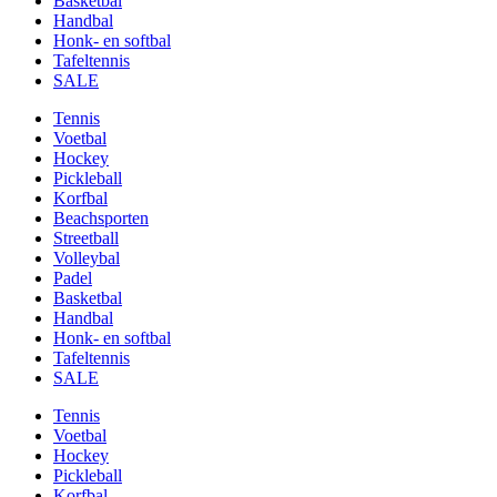
Basketbal
Handbal
Honk- en softbal
Tafeltennis
SALE
Tennis
Voetbal
Hockey
Pickleball
Korfbal
Beachsporten
Streetball
Volleybal
Padel
Basketbal
Handbal
Honk- en softbal
Tafeltennis
SALE
Tennis
Voetbal
Hockey
Pickleball
Korfbal