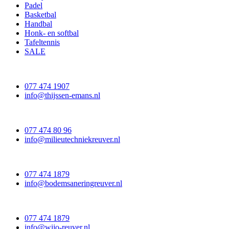
Padel
Basketbal
Handbal
Honk- en softbal
Tafeltennis
SALE
077 474 1907
info@thijssen-emans.nl
077 474 80 96
info@milieutechniekreuver.nl
077 474 1879
info@bodemsaneringreuver.nl
077 474 1879
info@wijo-reuver.nl