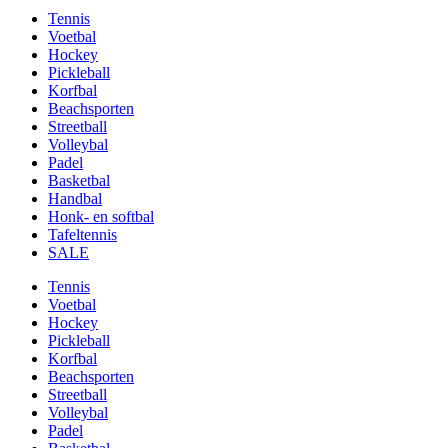
Tennis
Voetbal
Hockey
Pickleball
Korfbal
Beachsporten
Streetball
Volleybal
Padel
Basketbal
Handbal
Honk- en softbal
Tafeltennis
SALE
Tennis
Voetbal
Hockey
Pickleball
Korfbal
Beachsporten
Streetball
Volleybal
Padel