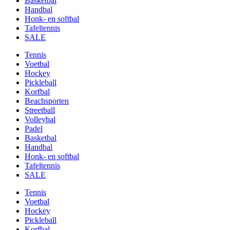
Basketbal
Handbal
Honk- en softbal
Tafeltennis
SALE
Tennis
Voetbal
Hockey
Pickleball
Korfbal
Beachsporten
Streetball
Volleybal
Padel
Basketbal
Handbal
Honk- en softbal
Tafeltennis
SALE
Tennis
Voetbal
Hockey
Pickleball
Korfbal