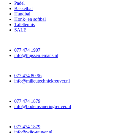
Padel
Basketbal
Handbal
Honk- en softbal
Tafeltennis
SALE
077 474 1907
info@thijssen-emans.nl
077 474 80 96
info@milieutechniekreuver.nl
077 474 1879
info@bodemsaneringreuver.nl
077 474 1879
info@wijo-reuver.nl