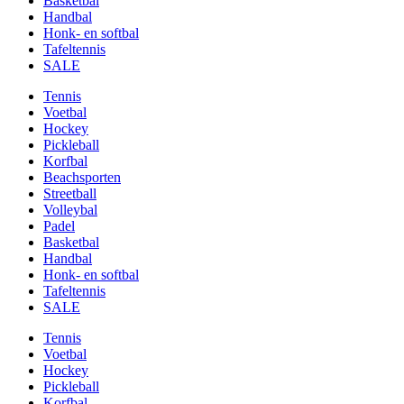
Basketbal
Handbal
Honk- en softbal
Tafeltennis
SALE
Tennis
Voetbal
Hockey
Pickleball
Korfbal
Beachsporten
Streetball
Volleybal
Padel
Basketbal
Handbal
Honk- en softbal
Tafeltennis
SALE
Tennis
Voetbal
Hockey
Pickleball
Korfbal