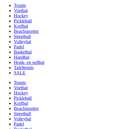
Tennis
Voetbal
Hockey
Pickleball
Korfbal
Beachsporten
Streetball
Volleybal
Padel
Basketbal
Handbal
Honk- en softbal
Tafeltennis
SALE
Tennis
Voetbal
Hockey
Pickleball
Korfbal
Beachsporten
Streetball
Volleybal
Padel