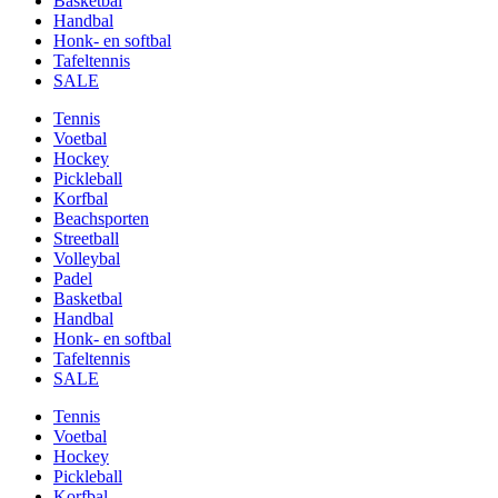
Basketbal
Handbal
Honk- en softbal
Tafeltennis
SALE
Tennis
Voetbal
Hockey
Pickleball
Korfbal
Beachsporten
Streetball
Volleybal
Padel
Basketbal
Handbal
Honk- en softbal
Tafeltennis
SALE
Tennis
Voetbal
Hockey
Pickleball
Korfbal