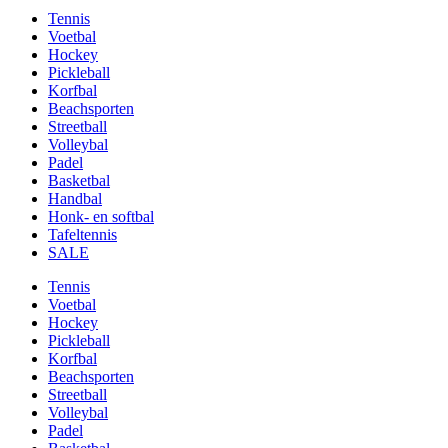
Tennis
Voetbal
Hockey
Pickleball
Korfbal
Beachsporten
Streetball
Volleybal
Padel
Basketbal
Handbal
Honk- en softbal
Tafeltennis
SALE
Tennis
Voetbal
Hockey
Pickleball
Korfbal
Beachsporten
Streetball
Volleybal
Padel