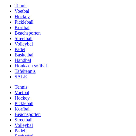
Tennis
Voetbal
Hockey
Pickleball
Korfbal
Beachsporten
Streetball
Volleybal
Padel
Basketbal
Handbal
Honk- en softbal
Tafeltennis
SALE
Tennis
Voetbal
Hockey
Pickleball
Korfbal
Beachsporten
Streetball
Volleybal
Padel