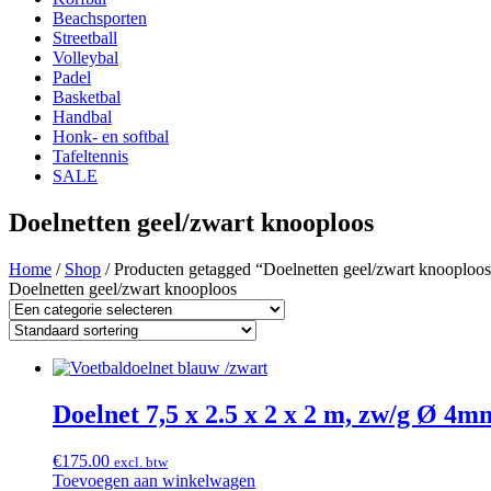
Beachsporten
Streetball
Volleybal
Padel
Basketbal
Handbal
Honk- en softbal
Tafeltennis
SALE
Doelnetten geel/zwart knooploos
Home
/
Shop
/ Producten getagged “Doelnetten geel/zwart knooploo
Doelnetten geel/zwart knooploos
Doelnet 7,5 x 2.5 x 2 x 2 m, zw/g Ø 4m
€
175.00
excl. btw
Toevoegen aan winkelwagen