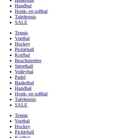
Basketbal
Handbal
Honk- en softbal
Tafeltennis
SALE
Tennis
Voetbal
Hockey
Pickleball
Korfbal
Beachsporten
Streetball
Volleybal
Padel
Basketbal
Handbal
Honk- en softbal
Tafeltennis
SALE
Tennis
Voetbal
Hockey
Pickleball
Korfbal