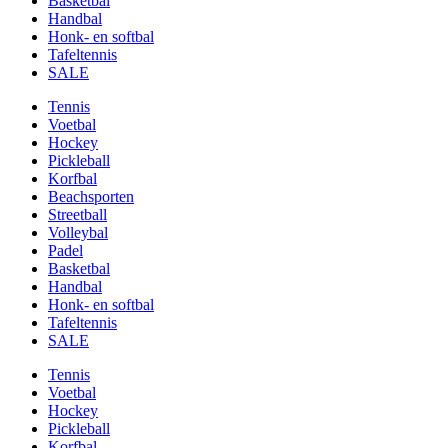
Basketbal
Handbal
Honk- en softbal
Tafeltennis
SALE
Tennis
Voetbal
Hockey
Pickleball
Korfbal
Beachsporten
Streetball
Volleybal
Padel
Basketbal
Handbal
Honk- en softbal
Tafeltennis
SALE
Tennis
Voetbal
Hockey
Pickleball
Korfbal