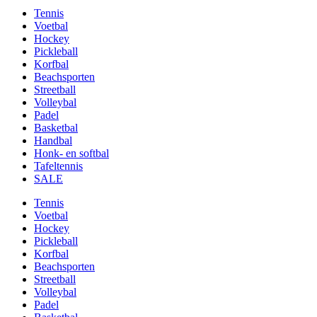
Tennis
Voetbal
Hockey
Pickleball
Korfbal
Beachsporten
Streetball
Volleybal
Padel
Basketbal
Handbal
Honk- en softbal
Tafeltennis
SALE
Tennis
Voetbal
Hockey
Pickleball
Korfbal
Beachsporten
Streetball
Volleybal
Padel