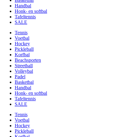
Basketbal
Handbal
Honk- en softbal
Tafeltennis
SALE
Tennis
Voetbal
Hockey
Pickleball
Korfbal
Beachsporten
Streetball
Volleybal
Padel
Basketbal
Handbal
Honk- en softbal
Tafeltennis
SALE
Tennis
Voetbal
Hockey
Pickleball
Korfbal