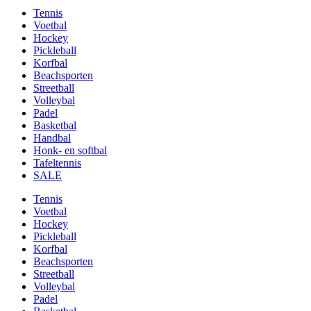
Tennis
Voetbal
Hockey
Pickleball
Korfbal
Beachsporten
Streetball
Volleybal
Padel
Basketbal
Handbal
Honk- en softbal
Tafeltennis
SALE
Tennis
Voetbal
Hockey
Pickleball
Korfbal
Beachsporten
Streetball
Volleybal
Padel