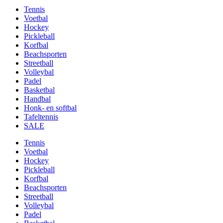
Tennis
Voetbal
Hockey
Pickleball
Korfbal
Beachsporten
Streetball
Volleybal
Padel
Basketbal
Handbal
Honk- en softbal
Tafeltennis
SALE
Tennis
Voetbal
Hockey
Pickleball
Korfbal
Beachsporten
Streetball
Volleybal
Padel