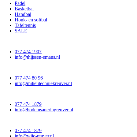
Padel
Basketbal
Handbal
Honk- en softbal
Tafeltennis
SALE
077 474 1907
info@thijssen-emans.nl
077 474 80 96
info@milieutechniekreuver.nl
077 474 1879
info@bodemsaneringreuver.nl
077 474 1879
info@wijo-reuver.nl