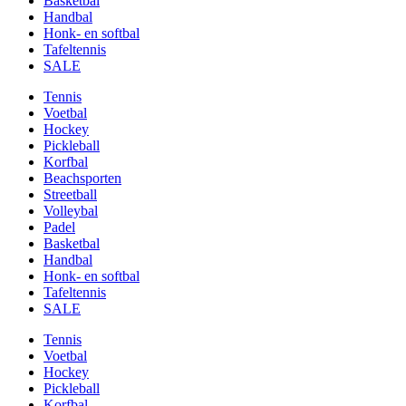
Basketbal
Handbal
Honk- en softbal
Tafeltennis
SALE
Tennis
Voetbal
Hockey
Pickleball
Korfbal
Beachsporten
Streetball
Volleybal
Padel
Basketbal
Handbal
Honk- en softbal
Tafeltennis
SALE
Tennis
Voetbal
Hockey
Pickleball
Korfbal