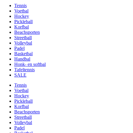
Tennis
Voetbal
Hockey
Pickleball
Korfbal
Beachsporten
Streetball
Volleybal
Padel
Basketbal
Handbal
Honk- en softbal
Tafeltennis
SALE
Tennis
Voetbal
Hockey
Pickleball
Korfbal
Beachsporten
Streetball
Volleybal
Padel