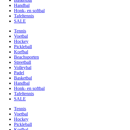
Basketbal
Handbal
Honk- en softbal
Tafeltennis
SALE
Tennis
Voetbal
Hockey
Pickleball
Korfbal
Beachsporten
Streetball
Volleybal
Padel
Basketbal
Handbal
Honk- en softbal
Tafeltennis
SALE
Tennis
Voetbal
Hockey
Pickleball
Korfbal