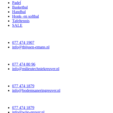
Padel
Basketbal
Handbal
Honk- en softbal
Tafeltennis
SALE
077 474 1907
info@thijssen-emans.nl
077 474 80 96
info@milieutechniekreuver.nl
077 474 1879
info@bodemsaneringreuver.nl
077 474 1879
info@wijo-reuver.nl