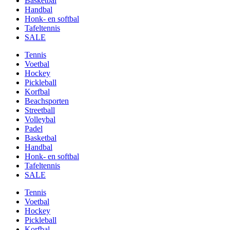
Basketbal
Handbal
Honk- en softbal
Tafeltennis
SALE
Tennis
Voetbal
Hockey
Pickleball
Korfbal
Beachsporten
Streetball
Volleybal
Padel
Basketbal
Handbal
Honk- en softbal
Tafeltennis
SALE
Tennis
Voetbal
Hockey
Pickleball
Korfbal