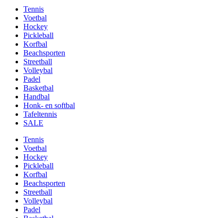
Tennis
Voetbal
Hockey
Pickleball
Korfbal
Beachsporten
Streetball
Volleybal
Padel
Basketbal
Handbal
Honk- en softbal
Tafeltennis
SALE
Tennis
Voetbal
Hockey
Pickleball
Korfbal
Beachsporten
Streetball
Volleybal
Padel