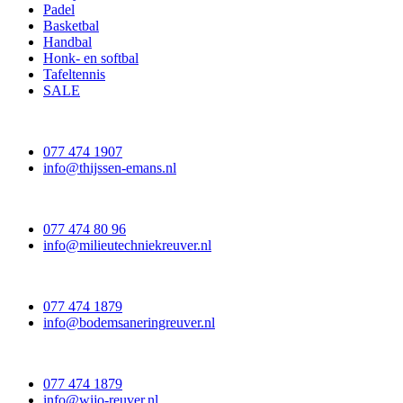
Padel
Basketbal
Handbal
Honk- en softbal
Tafeltennis
SALE
077 474 1907
info@thijssen-emans.nl
077 474 80 96
info@milieutechniekreuver.nl
077 474 1879
info@bodemsaneringreuver.nl
077 474 1879
info@wijo-reuver.nl