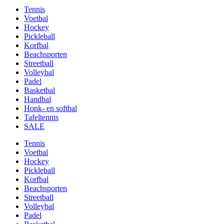
Tennis
Voetbal
Hockey
Pickleball
Korfbal
Beachsporten
Streetball
Volleybal
Padel
Basketbal
Handbal
Honk- en softbal
Tafeltennis
SALE
Tennis
Voetbal
Hockey
Pickleball
Korfbal
Beachsporten
Streetball
Volleybal
Padel