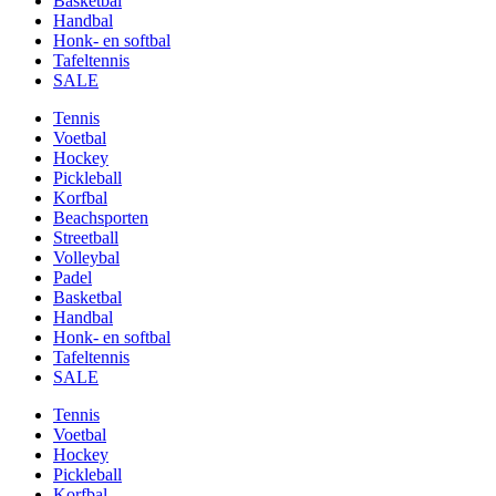
Basketbal
Handbal
Honk- en softbal
Tafeltennis
SALE
Tennis
Voetbal
Hockey
Pickleball
Korfbal
Beachsporten
Streetball
Volleybal
Padel
Basketbal
Handbal
Honk- en softbal
Tafeltennis
SALE
Tennis
Voetbal
Hockey
Pickleball
Korfbal