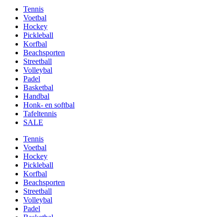
Tennis
Voetbal
Hockey
Pickleball
Korfbal
Beachsporten
Streetball
Volleybal
Padel
Basketbal
Handbal
Honk- en softbal
Tafeltennis
SALE
Tennis
Voetbal
Hockey
Pickleball
Korfbal
Beachsporten
Streetball
Volleybal
Padel