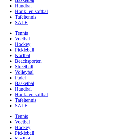
Basketbal
Handbal
Honk- en softbal
Tafeltennis
SALE
Tennis
Voetbal
Hockey
Pickleball
Korfbal
Beachsporten
Streetball
Volleybal
Padel
Basketbal
Handbal
Honk- en softbal
Tafeltennis
SALE
Tennis
Voetbal
Hockey
Pickleball
Korfbal