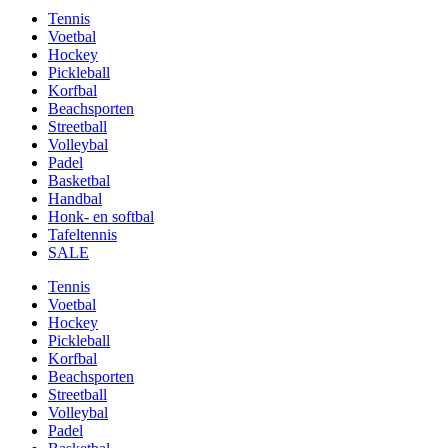
Tennis
Voetbal
Hockey
Pickleball
Korfbal
Beachsporten
Streetball
Volleybal
Padel
Basketbal
Handbal
Honk- en softbal
Tafeltennis
SALE
Tennis
Voetbal
Hockey
Pickleball
Korfbal
Beachsporten
Streetball
Volleybal
Padel