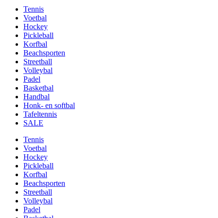
Tennis
Voetbal
Hockey
Pickleball
Korfbal
Beachsporten
Streetball
Volleybal
Padel
Basketbal
Handbal
Honk- en softbal
Tafeltennis
SALE
Tennis
Voetbal
Hockey
Pickleball
Korfbal
Beachsporten
Streetball
Volleybal
Padel