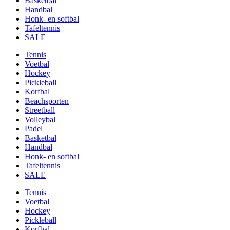
Basketbal
Handbal
Honk- en softbal
Tafeltennis
SALE
Tennis
Voetbal
Hockey
Pickleball
Korfbal
Beachsporten
Streetball
Volleybal
Padel
Basketbal
Handbal
Honk- en softbal
Tafeltennis
SALE
Tennis
Voetbal
Hockey
Pickleball
Korfbal