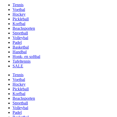
Tennis
Voetbal
Hockey
Pickleball
Korfbal
Beachsporten
Streetball
Volleybal
Padel
Basketbal
Handbal
Honk- en softbal
Tafeltennis
SALE
Tennis
Voetbal
Hockey
Pickleball
Korfbal
Beachsporten
Streetball
Volleybal
Padel