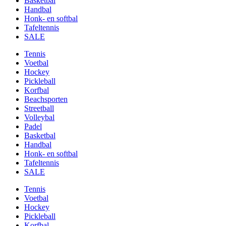
Basketbal
Handbal
Honk- en softbal
Tafeltennis
SALE
Tennis
Voetbal
Hockey
Pickleball
Korfbal
Beachsporten
Streetball
Volleybal
Padel
Basketbal
Handbal
Honk- en softbal
Tafeltennis
SALE
Tennis
Voetbal
Hockey
Pickleball
Korfbal