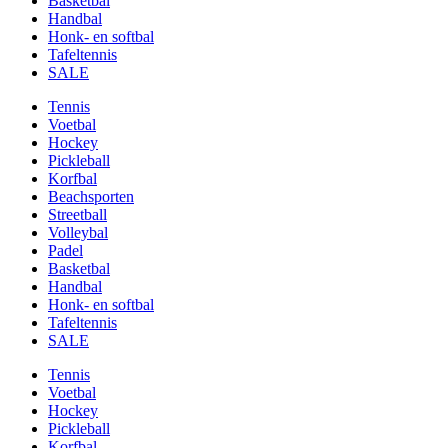
Basketbal
Handbal
Honk- en softbal
Tafeltennis
SALE
Tennis
Voetbal
Hockey
Pickleball
Korfbal
Beachsporten
Streetball
Volleybal
Padel
Basketbal
Handbal
Honk- en softbal
Tafeltennis
SALE
Tennis
Voetbal
Hockey
Pickleball
Korfbal