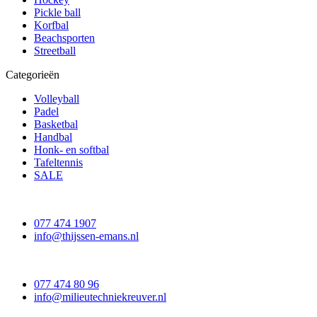
Pickle ball
Korfbal
Beachsporten
Streetball
Categorieën
Volleyball
Padel
Basketbal
Handbal
Honk- en softbal
Tafeltennis
SALE
077 474 1907
info@thijssen-emans.nl
077 474 80 96
info@milieutechniekreuver.nl