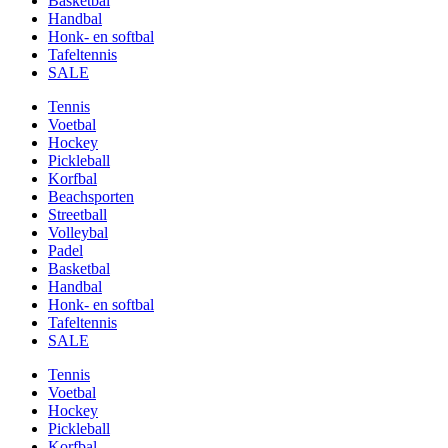
Basketbal
Handbal
Honk- en softbal
Tafeltennis
SALE
Tennis
Voetbal
Hockey
Pickleball
Korfbal
Beachsporten
Streetball
Volleybal
Padel
Basketbal
Handbal
Honk- en softbal
Tafeltennis
SALE
Tennis
Voetbal
Hockey
Pickleball
Korfbal