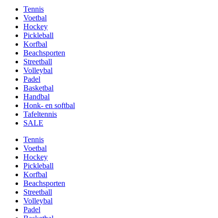
Tennis
Voetbal
Hockey
Pickleball
Korfbal
Beachsporten
Streetball
Volleybal
Padel
Basketbal
Handbal
Honk- en softbal
Tafeltennis
SALE
Tennis
Voetbal
Hockey
Pickleball
Korfbal
Beachsporten
Streetball
Volleybal
Padel