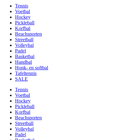
Tennis
Voetbal
Hockey
Pickleball
Korfbal
Beachsporten
Streetball
Volleybal
Padel
Basketbal
Handbal
Honk- en softbal
Tafeltennis
SALE
Tennis
Voetbal
Hockey
Pickleball
Korfbal
Beachsporten
Streetball
Volleybal
Padel