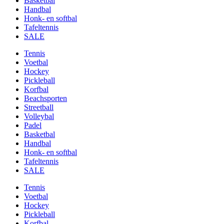
Basketbal
Handbal
Honk- en softbal
Tafeltennis
SALE
Tennis
Voetbal
Hockey
Pickleball
Korfbal
Beachsporten
Streetball
Volleybal
Padel
Basketbal
Handbal
Honk- en softbal
Tafeltennis
SALE
Tennis
Voetbal
Hockey
Pickleball
Korfbal