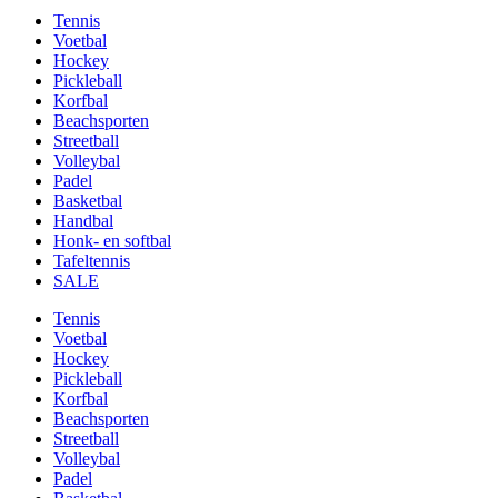
Tennis
Voetbal
Hockey
Pickleball
Korfbal
Beachsporten
Streetball
Volleybal
Padel
Basketbal
Handbal
Honk- en softbal
Tafeltennis
SALE
Tennis
Voetbal
Hockey
Pickleball
Korfbal
Beachsporten
Streetball
Volleybal
Padel