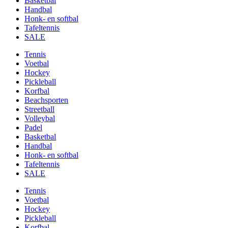
Basketbal
Handbal
Honk- en softbal
Tafeltennis
SALE
Tennis
Voetbal
Hockey
Pickleball
Korfbal
Beachsporten
Streetball
Volleybal
Padel
Basketbal
Handbal
Honk- en softbal
Tafeltennis
SALE
Tennis
Voetbal
Hockey
Pickleball
Korfbal