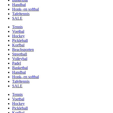
Basketbal
Handbal
Honk- en softbal
Tafeltennis
SALE
Tennis
Voetbal
Hockey
Pickleball
Korfbal
Beachsporten
Streetball
Volleybal
Padel
Basketbal
Handbal
Honk- en softbal
Tafeltennis
SALE
Tennis
Voetbal
Hockey
Pickleball
Korfbal