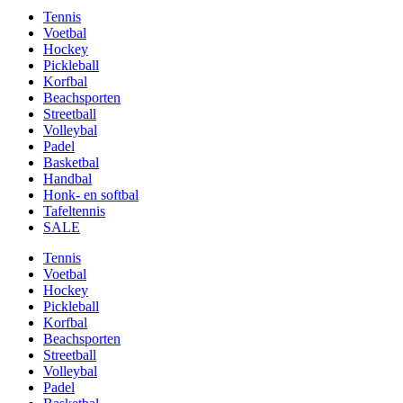
Tennis
Voetbal
Hockey
Pickleball
Korfbal
Beachsporten
Streetball
Volleybal
Padel
Basketbal
Handbal
Honk- en softbal
Tafeltennis
SALE
Tennis
Voetbal
Hockey
Pickleball
Korfbal
Beachsporten
Streetball
Volleybal
Padel