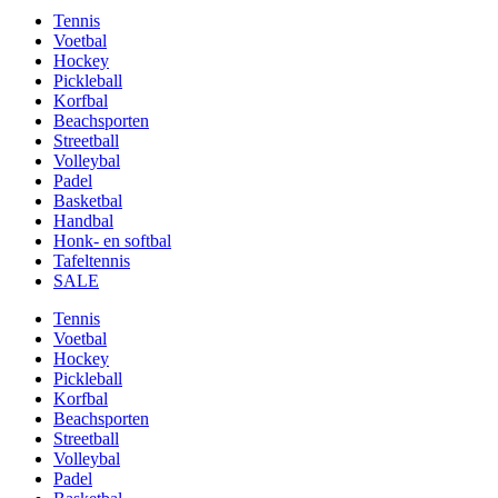
Tennis
Voetbal
Hockey
Pickleball
Korfbal
Beachsporten
Streetball
Volleybal
Padel
Basketbal
Handbal
Honk- en softbal
Tafeltennis
SALE
Tennis
Voetbal
Hockey
Pickleball
Korfbal
Beachsporten
Streetball
Volleybal
Padel