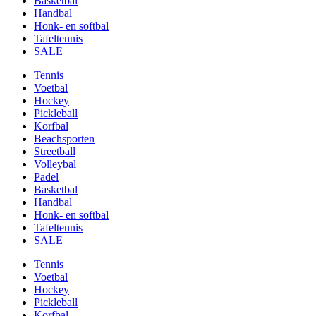
Basketbal
Handbal
Honk- en softbal
Tafeltennis
SALE
Tennis
Voetbal
Hockey
Pickleball
Korfbal
Beachsporten
Streetball
Volleybal
Padel
Basketbal
Handbal
Honk- en softbal
Tafeltennis
SALE
Tennis
Voetbal
Hockey
Pickleball
Korfbal