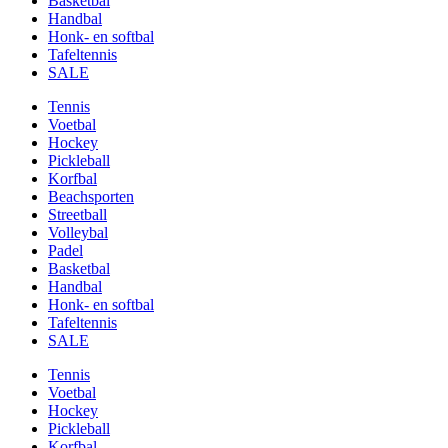
Basketbal
Handbal
Honk- en softbal
Tafeltennis
SALE
Tennis
Voetbal
Hockey
Pickleball
Korfbal
Beachsporten
Streetball
Volleybal
Padel
Basketbal
Handbal
Honk- en softbal
Tafeltennis
SALE
Tennis
Voetbal
Hockey
Pickleball
Korfbal