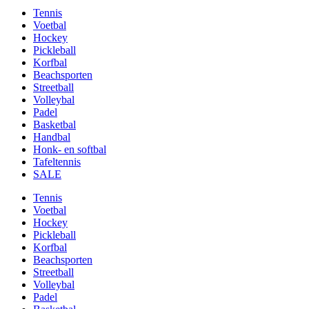
Tennis
Voetbal
Hockey
Pickleball
Korfbal
Beachsporten
Streetball
Volleybal
Padel
Basketbal
Handbal
Honk- en softbal
Tafeltennis
SALE
Tennis
Voetbal
Hockey
Pickleball
Korfbal
Beachsporten
Streetball
Volleybal
Padel