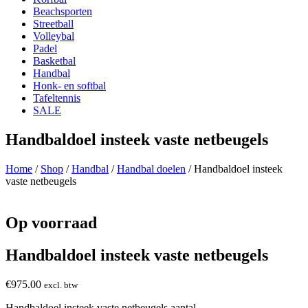
Beachsporten
Streetball
Volleybal
Padel
Basketbal
Handbal
Honk- en softbal
Tafeltennis
SALE
Handbaldoel insteek vaste netbeugels
Home
/
Shop
/
Handbal
/
Handbal doelen
/ Handbaldoel insteek
vaste netbeugels
Op voorraad
Handbaldoel insteek vaste netbeugels
€
975.00
excl. btw
Handbaldoel insteek vaste netbeugels aantal