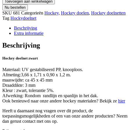
Toevoegen aan winkelwagen
Nu bestellen
SKU
681
Categorieën
Hockey
,
Hockey doelen
,
Hockey doelnetten
Tag
Hockydoelnet
Beschrijving
Extra informatie
Beschrijving
Hockey doelnet zwart
Materiaal: UV gestabiliseerd PP, knooploos.
Afmeting:3,66 x 1,71 x 0,90 x 1,2 m.
maaswijdte: ca 45 x 45 mm
Draaddikte: 3 mm
Kleur : zwart, tolerantie 5%.
Afwerking: Rondom randlijn en spanlijn in het dak.
Ook benieuwd naar onze andere hockey materialen? Bekijk ze
hier
Heeft u daarnaast nog vragen over dit product, de
toepassingsmogelijkheden of een van onze andere producten? Neem
dan gerust contact met ons op.