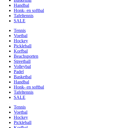
Basketbal
Handbal
Honk- en softbal
Tafeltennis
SALE
Tennis
Voetbal
Hockey
Pickleball
Korfbal
Beachsporten
Streetball
Volleybal
Padel
Basketbal
Handbal
Honk- en softbal
Tafeltennis
SALE
Tennis
Voetbal
Hockey
Pickleball
Korfbal