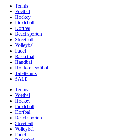
Tennis
Voetbal
Hockey
Pickleball
Korfbal
Beachsporten
Streetball
Volleybal
Padel
Basketbal
Handbal
Honk- en softbal
Tafeltennis
SALE
Tennis
Voetbal
Hockey
Pickleball
Korfbal
Beachsporten
Streetball
Volleybal
Padel