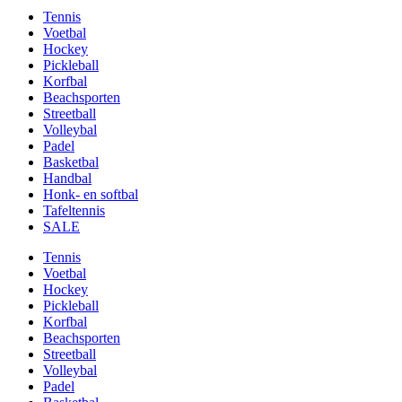
Tennis
Voetbal
Hockey
Pickleball
Korfbal
Beachsporten
Streetball
Volleybal
Padel
Basketbal
Handbal
Honk- en softbal
Tafeltennis
SALE
Tennis
Voetbal
Hockey
Pickleball
Korfbal
Beachsporten
Streetball
Volleybal
Padel