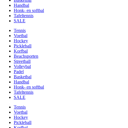
Basketbal
Handbal
Honk- en softbal
Tafeltennis
SALE
Tennis
Voetbal
Hockey
Pickleball
Korfbal
Beachsporten
Streetball
Volleybal
Padel
Basketbal
Handbal
Honk- en softbal
Tafeltennis
SALE
Tennis
Voetbal
Hockey
Pickleball
Korfbal