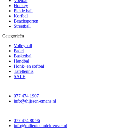
Voetbal
Hockey
Pickle ball
Korfbal
Beachsporten
Streetball
Categorieën
Volleyball
Padel
Basketbal
Handbal
Honk- en softbal
Tafeltennis
SALE
077 474 1907
info@thijssen-emans.nl
077 474 80 96
info@milieutechniekreuver.nl