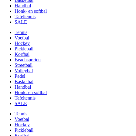
Basketbal
Handbal
Honk- en softbal
Tafeltennis
SALE
Tennis
Voetbal
Hockey
Pickleball
Korfbal
Beachsporten
Streetball
Volleybal
Padel
Basketbal
Handbal
Honk- en softbal
Tafeltennis
SALE
Tennis
Voetbal
Hockey
Pickleball
Korfbal