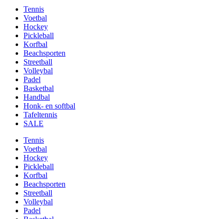
Tennis
Voetbal
Hockey
Pickleball
Korfbal
Beachsporten
Streetball
Volleybal
Padel
Basketbal
Handbal
Honk- en softbal
Tafeltennis
SALE
Tennis
Voetbal
Hockey
Pickleball
Korfbal
Beachsporten
Streetball
Volleybal
Padel