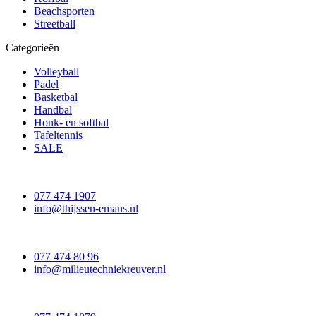
Beachsporten
Streetball
Categorieën
Volleyball
Padel
Basketbal
Handbal
Honk- en softbal
Tafeltennis
SALE
077 474 1907
info@thijssen-emans.nl
077 474 80 96
info@milieutechniekreuver.nl