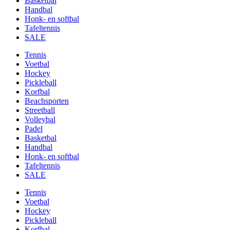
Basketbal
Handbal
Honk- en softbal
Tafeltennis
SALE
Tennis
Voetbal
Hockey
Pickleball
Korfbal
Beachsporten
Streetball
Volleybal
Padel
Basketbal
Handbal
Honk- en softbal
Tafeltennis
SALE
Tennis
Voetbal
Hockey
Pickleball
Korfbal