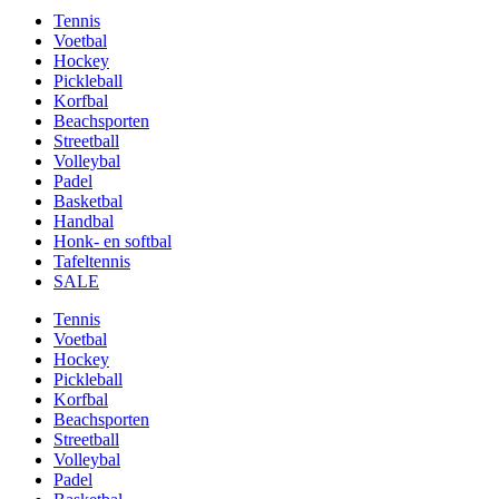
Tennis
Voetbal
Hockey
Pickleball
Korfbal
Beachsporten
Streetball
Volleybal
Padel
Basketbal
Handbal
Honk- en softbal
Tafeltennis
SALE
Tennis
Voetbal
Hockey
Pickleball
Korfbal
Beachsporten
Streetball
Volleybal
Padel