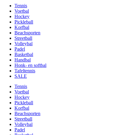
Tennis
Voetbal
Hockey
Pickleball
Korfbal
Beachsporten
Streetball
Volleybal
Padel
Basketbal
Handbal
Honk- en softbal
Tafeltennis
SALE
Tennis
Voetbal
Hockey
Pickleball
Korfbal
Beachsporten
Streetball
Volleybal
Padel