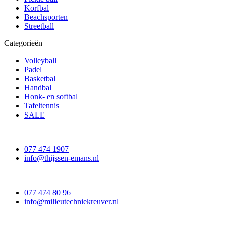
Korfbal
Beachsporten
Streetball
Categorieën
Volleyball
Padel
Basketbal
Handbal
Honk- en softbal
Tafeltennis
SALE
077 474 1907
info@thijssen-emans.nl
077 474 80 96
info@milieutechniekreuver.nl