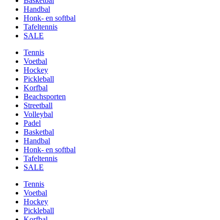
Basketbal
Handbal
Honk- en softbal
Tafeltennis
SALE
Tennis
Voetbal
Hockey
Pickleball
Korfbal
Beachsporten
Streetball
Volleybal
Padel
Basketbal
Handbal
Honk- en softbal
Tafeltennis
SALE
Tennis
Voetbal
Hockey
Pickleball
Korfbal