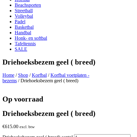
Beachsporten
Streetball
Volleybal
Padel
Basketbal
Handbal
Honk- en softbal
Tafeltennis
SALE
Driehoeksbezem geel ( breed)
Home
/
Shop
/
Korfbal
/
Korfbal voetplaten -
bezems
/ Driehoeksbezem geel ( breed)
Op voorraad
Driehoeksbezem geel ( breed)
€
615.00
excl. btw