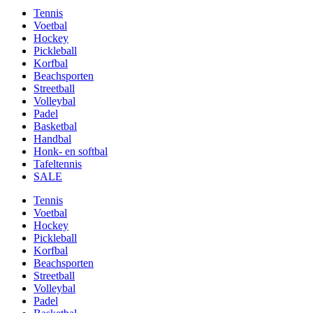
Tennis
Voetbal
Hockey
Pickleball
Korfbal
Beachsporten
Streetball
Volleybal
Padel
Basketbal
Handbal
Honk- en softbal
Tafeltennis
SALE
Tennis
Voetbal
Hockey
Pickleball
Korfbal
Beachsporten
Streetball
Volleybal
Padel