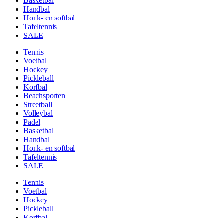
Basketbal
Handbal
Honk- en softbal
Tafeltennis
SALE
Tennis
Voetbal
Hockey
Pickleball
Korfbal
Beachsporten
Streetball
Volleybal
Padel
Basketbal
Handbal
Honk- en softbal
Tafeltennis
SALE
Tennis
Voetbal
Hockey
Pickleball
Korfbal