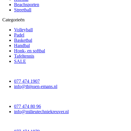
Beachsporten
Streetball
Categorieën
Volleyball
Padel
Basketbal
Handbal
Honk- en softbal
Tafeltennis
SALE
077 474 1907
info@thijssen-emans.nl
077 474 80 96
info@milieutechniekreuver.nl