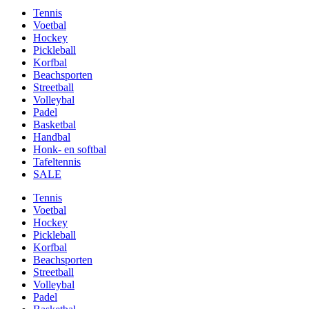
Tennis
Voetbal
Hockey
Pickleball
Korfbal
Beachsporten
Streetball
Volleybal
Padel
Basketbal
Handbal
Honk- en softbal
Tafeltennis
SALE
Tennis
Voetbal
Hockey
Pickleball
Korfbal
Beachsporten
Streetball
Volleybal
Padel