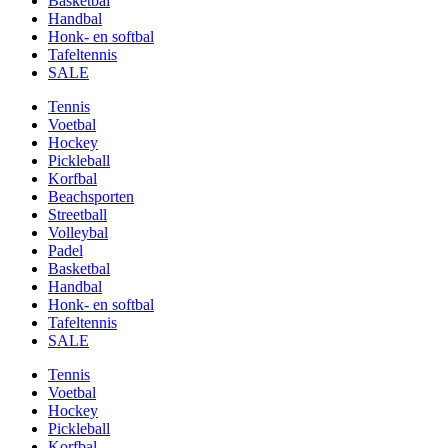
Basketbal
Handbal
Honk- en softbal
Tafeltennis
SALE
Tennis
Voetbal
Hockey
Pickleball
Korfbal
Beachsporten
Streetball
Volleybal
Padel
Basketbal
Handbal
Honk- en softbal
Tafeltennis
SALE
Tennis
Voetbal
Hockey
Pickleball
Korfbal