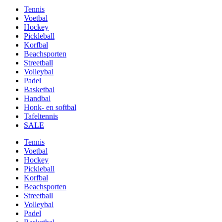
Tennis
Voetbal
Hockey
Pickleball
Korfbal
Beachsporten
Streetball
Volleybal
Padel
Basketbal
Handbal
Honk- en softbal
Tafeltennis
SALE
Tennis
Voetbal
Hockey
Pickleball
Korfbal
Beachsporten
Streetball
Volleybal
Padel