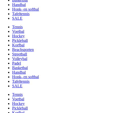
Basketbal
Handbal
Honk- en softbal
Tafeltennis
SALE
Tennis
Voetbal
Hockey
Pickleball
Korfbal
Beachsporten
Streetball
Volleybal
Padel
Basketbal
Handbal
Honk- en softbal
Tafeltennis
SALE
Tennis
Voetbal
Hockey
Pickleball
Korfbal