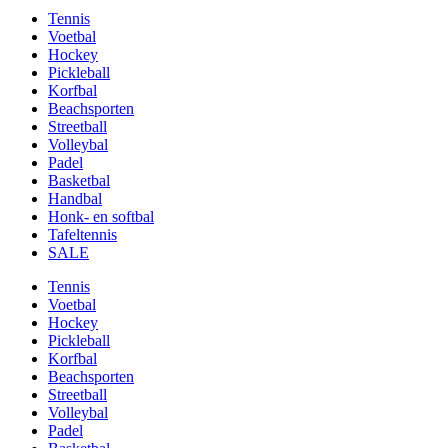
Tennis
Voetbal
Hockey
Pickleball
Korfbal
Beachsporten
Streetball
Volleybal
Padel
Basketbal
Handbal
Honk- en softbal
Tafeltennis
SALE
Tennis
Voetbal
Hockey
Pickleball
Korfbal
Beachsporten
Streetball
Volleybal
Padel