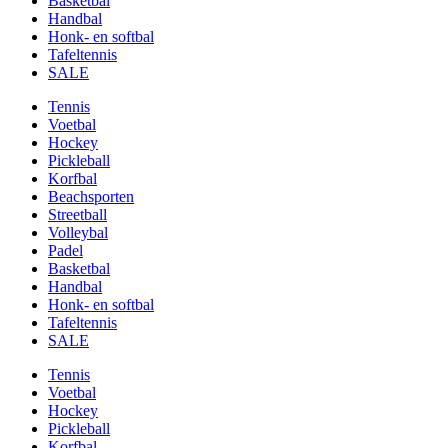
Basketbal
Handbal
Honk- en softbal
Tafeltennis
SALE
Tennis
Voetbal
Hockey
Pickleball
Korfbal
Beachsporten
Streetball
Volleybal
Padel
Basketbal
Handbal
Honk- en softbal
Tafeltennis
SALE
Tennis
Voetbal
Hockey
Pickleball
Korfbal