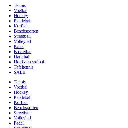
Tennis
Voetbal
Hockey
Pickleball
Korfbal
Beachsporten
Streetball
Volleybal
Padel
Basketbal
Handbal
Honk- en softbal
Tafeltennis
SALE
Tennis
Voetbal
Hockey
Pickleball
Korfbal
Beachsporten
Streetball
Volleybal
Padel