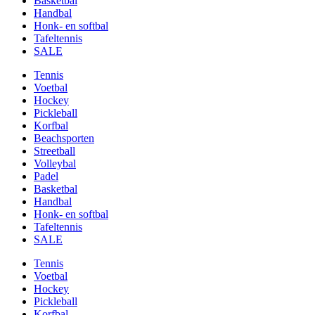
Basketbal
Handbal
Honk- en softbal
Tafeltennis
SALE
Tennis
Voetbal
Hockey
Pickleball
Korfbal
Beachsporten
Streetball
Volleybal
Padel
Basketbal
Handbal
Honk- en softbal
Tafeltennis
SALE
Tennis
Voetbal
Hockey
Pickleball
Korfbal