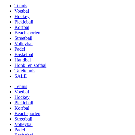
Tennis
Voetbal
Hockey
Pickleball
Korfbal
Beachsporten
Streetball
Volleybal
Padel
Basketbal
Handbal
Honk- en softbal
Tafeltennis
SALE
Tennis
Voetbal
Hockey
Pickleball
Korfbal
Beachsporten
Streetball
Volleybal
Padel