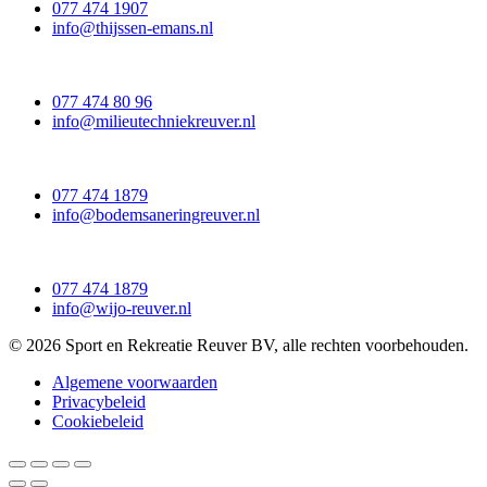
077 474 1907
info@thijssen-emans.nl
077 474 80 96
info@milieutechniekreuver.nl
077 474 1879
info@bodemsaneringreuver.nl
077 474 1879
info@wijo-reuver.nl
© 2026 Sport en Rekreatie Reuver BV, alle rechten voorbehouden.
Algemene voorwaarden
Privacybeleid
Cookiebeleid