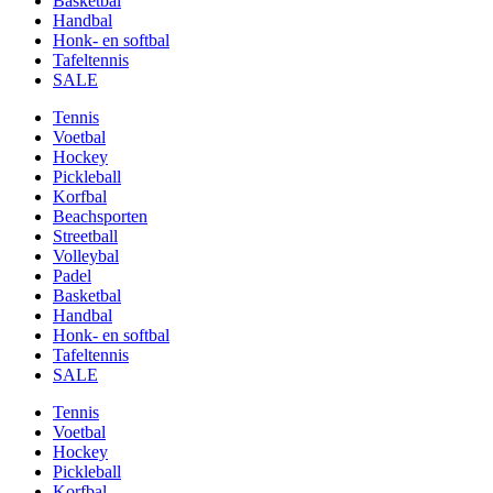
Basketbal
Handbal
Honk- en softbal
Tafeltennis
SALE
Tennis
Voetbal
Hockey
Pickleball
Korfbal
Beachsporten
Streetball
Volleybal
Padel
Basketbal
Handbal
Honk- en softbal
Tafeltennis
SALE
Tennis
Voetbal
Hockey
Pickleball
Korfbal