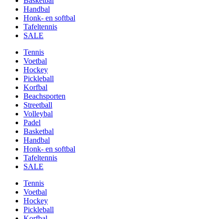
Basketbal
Handbal
Honk- en softbal
Tafeltennis
SALE
Tennis
Voetbal
Hockey
Pickleball
Korfbal
Beachsporten
Streetball
Volleybal
Padel
Basketbal
Handbal
Honk- en softbal
Tafeltennis
SALE
Tennis
Voetbal
Hockey
Pickleball
Korfbal