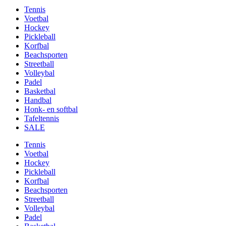
Tennis
Voetbal
Hockey
Pickleball
Korfbal
Beachsporten
Streetball
Volleybal
Padel
Basketbal
Handbal
Honk- en softbal
Tafeltennis
SALE
Tennis
Voetbal
Hockey
Pickleball
Korfbal
Beachsporten
Streetball
Volleybal
Padel