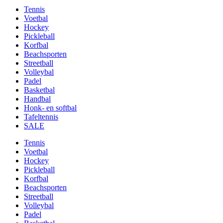
Tennis
Voetbal
Hockey
Pickleball
Korfbal
Beachsporten
Streetball
Volleybal
Padel
Basketbal
Handbal
Honk- en softbal
Tafeltennis
SALE
Tennis
Voetbal
Hockey
Pickleball
Korfbal
Beachsporten
Streetball
Volleybal
Padel