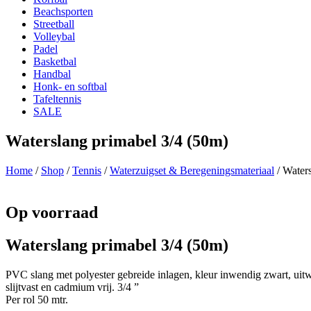
Beachsporten
Streetball
Volleybal
Padel
Basketbal
Handbal
Honk- en softbal
Tafeltennis
SALE
Waterslang primabel 3/4 (50m)
Home
/
Shop
/
Tennis
/
Waterzuigset & Beregeningsmateriaal
/ Water
Op voorraad
Waterslang primabel 3/4 (50m)
PVC slang met polyester gebreide inlagen, kleur inwendig zwart, uit
slijtvast en cadmium vrij. 3/4 ”
Per rol 50 mtr.