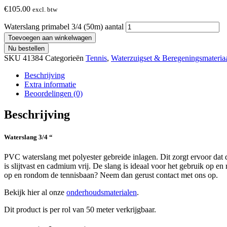
€
105.00
excl. btw
Waterslang primabel 3/4 (50m) aantal
Toevoegen aan winkelwagen
Nu bestellen
SKU
41384
Categorieën
Tennis
,
Waterzuigset & Beregeningsmateria
Beschrijving
Extra informatie
Beoordelingen (0)
Beschrijving
Waterslang 3/4 “
PVC waterslang met polyester gebreide inlagen. Dit zorgt ervoor dat d
is slijtvast en cadmium vrij. De slang is ideaal voor het gebruik op 
op en rondom de tennisbaan? Neem dan gerust contact met ons op.
Bekijk hier al onze
onderhoudsmaterialen
.
Dit product is per rol van 50 meter verkrijgbaar.