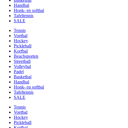
Basketbal
Handbal
Honk- en softbal
Tafeltennis
SALE
Tennis
Voetbal
Hockey
Pickleball
Korfbal
Beachsporten
Streetball
Volleybal
Padel
Basketbal
Handbal
Honk- en softbal
Tafeltennis
SALE
Tennis
Voetbal
Hockey
Pickleball
Korfbal