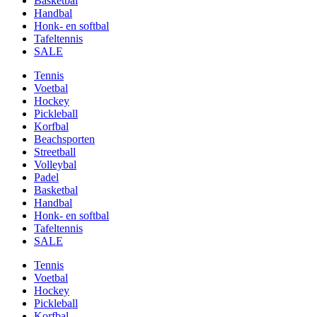
Basketbal
Handbal
Honk- en softbal
Tafeltennis
SALE
Tennis
Voetbal
Hockey
Pickleball
Korfbal
Beachsporten
Streetball
Volleybal
Padel
Basketbal
Handbal
Honk- en softbal
Tafeltennis
SALE
Tennis
Voetbal
Hockey
Pickleball
Korfbal