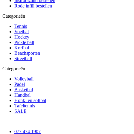
Instrooizand bestellen
Rode infill bestellen
Categorieën
Tennis
Voetbal
Hockey
Pickle ball
Korfbal
Beachsporten
Streetball
Categorieën
Volleyball
Padel
Basketbal
Handbal
Honk- en softbal
Tafeltennis
SALE
077 474 1907