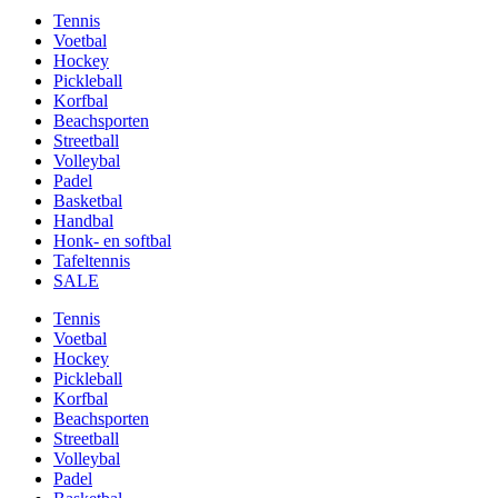
Tennis
Voetbal
Hockey
Pickleball
Korfbal
Beachsporten
Streetball
Volleybal
Padel
Basketbal
Handbal
Honk- en softbal
Tafeltennis
SALE
Tennis
Voetbal
Hockey
Pickleball
Korfbal
Beachsporten
Streetball
Volleybal
Padel