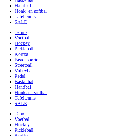
Basketbal
Handbal
Honk- en softbal
Tafeltennis
SALE
Tennis
Voetbal
Hockey
Pickleball
Korfbal
Beachsporten
Streetball
Volleybal
Padel
Basketbal
Handbal
Honk- en softbal
Tafeltennis
SALE
Tennis
Voetbal
Hockey
Pickleball
Korfbal