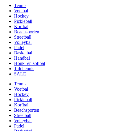
Tennis
Voetbal
Hockey
Pickleball
Korfbal
Beachsporten
Streetball
Volleybal
Padel
Basketbal
Handbal
Honk- en softbal
Tafeltennis
SALE
Tennis
Voetbal
Hockey
Pickleball
Korfbal
Beachsporten
Streetball
Volleybal
Padel