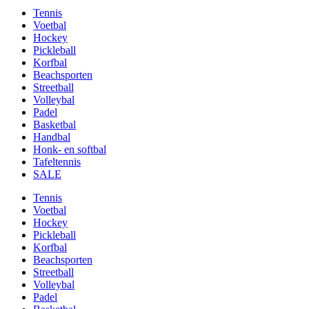
Tennis
Voetbal
Hockey
Pickleball
Korfbal
Beachsporten
Streetball
Volleybal
Padel
Basketbal
Handbal
Honk- en softbal
Tafeltennis
SALE
Tennis
Voetbal
Hockey
Pickleball
Korfbal
Beachsporten
Streetball
Volleybal
Padel