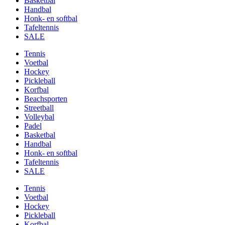
Basketbal
Handbal
Honk- en softbal
Tafeltennis
SALE
Tennis
Voetbal
Hockey
Pickleball
Korfbal
Beachsporten
Streetball
Volleybal
Padel
Basketbal
Handbal
Honk- en softbal
Tafeltennis
SALE
Tennis
Voetbal
Hockey
Pickleball
Korfbal