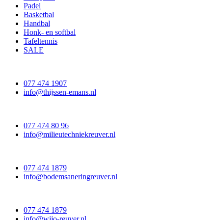
Padel
Basketbal
Handbal
Honk- en softbal
Tafeltennis
SALE
077 474 1907
info@thijssen-emans.nl
077 474 80 96
info@milieutechniekreuver.nl
077 474 1879
info@bodemsaneringreuver.nl
077 474 1879
info@wijo-reuver.nl