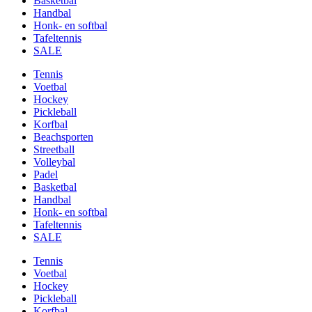
Basketbal
Handbal
Honk- en softbal
Tafeltennis
SALE
Tennis
Voetbal
Hockey
Pickleball
Korfbal
Beachsporten
Streetball
Volleybal
Padel
Basketbal
Handbal
Honk- en softbal
Tafeltennis
SALE
Tennis
Voetbal
Hockey
Pickleball
Korfbal