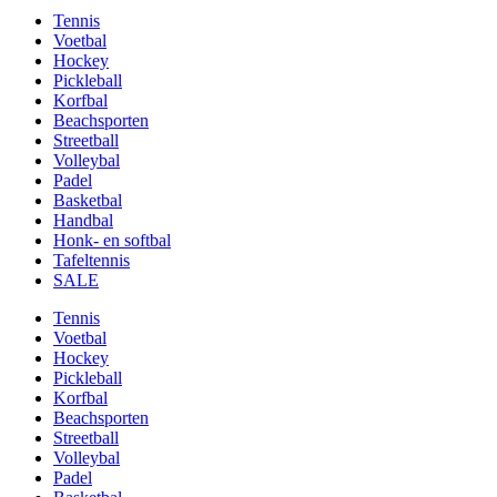
Tennis
Voetbal
Hockey
Pickleball
Korfbal
Beachsporten
Streetball
Volleybal
Padel
Basketbal
Handbal
Honk- en softbal
Tafeltennis
SALE
Tennis
Voetbal
Hockey
Pickleball
Korfbal
Beachsporten
Streetball
Volleybal
Padel