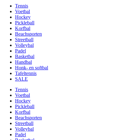
Tennis
Voetbal
Hockey
Pickleball
Korfbal
Beachsporten
Streetball
Volleybal
Padel
Basketbal
Handbal
Honk- en softbal
Tafeltennis
SALE
Tennis
Voetbal
Hockey
Pickleball
Korfbal
Beachsporten
Streetball
Volleybal
Padel