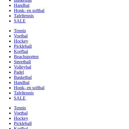
Basketbal
Handbal
Honk- en softbal
Tafeltennis
SALE
Tennis
Voetbal
Hockey
Pickleball
Korfbal
Beachsporten
Streetball
Volleybal
Padel
Basketbal
Handbal
Honk- en softbal
Tafeltennis
SALE
Tennis
Voetbal
Hockey
Pickleball
Korfbal