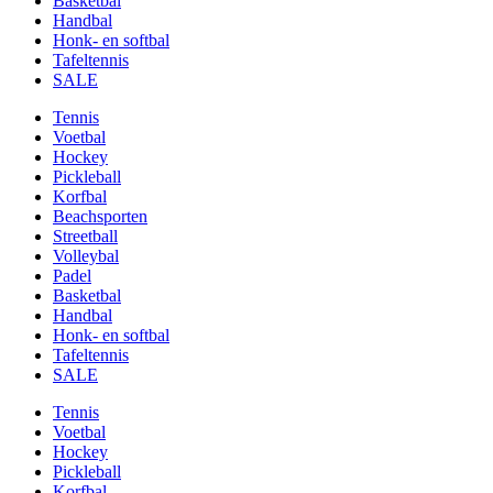
Basketbal
Handbal
Honk- en softbal
Tafeltennis
SALE
Tennis
Voetbal
Hockey
Pickleball
Korfbal
Beachsporten
Streetball
Volleybal
Padel
Basketbal
Handbal
Honk- en softbal
Tafeltennis
SALE
Tennis
Voetbal
Hockey
Pickleball
Korfbal