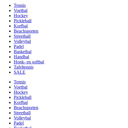
Tennis
Voetbal
Hockey
Pickleball
Korfbal
Beachsporten
Streetball
Volleybal
Padel
Basketbal
Handbal
Honk- en softbal
Tafeltennis
SALE
Tennis
Voetbal
Hockey
Pickleball
Korfbal
Beachsporten
Streetball
Volleybal
Padel