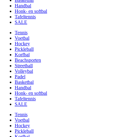
Basketbal
Handbal
Honk- en softbal
Tafeltennis
SALE
Tennis
Voetbal
Hockey
Pickleball
Korfbal
Beachsporten
Streetball
Volleybal
Padel
Basketbal
Handbal
Honk- en softbal
Tafeltennis
SALE
Tennis
Voetbal
Hockey
Pickleball
Korfbal