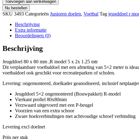
Toevoegen aan winkelwagen
Nu bestellen
SKU
3493
Categorieën
Junioren doelen
,
Voetbal
Tag
jeugddoel r mo
Beschrijving
Extra informatie
Beoordelingen (0)
Beschrijving
Jeugddoel 80 x 80 mm ,R model 5 x 2x 1.25 mtr
Dit verplaatsbare voetbaldoel met een afmeting van 5×2 meter is idea
voetbaldoel ook geschikt voor recreatieparken of scholen.
Levering: ongemonteerd, doelkader geanodiseerd, inclusief netplaatje
Jeugddoel 5×2 ongemonteerd (Bouwpakket) R-model
Vierkant profiel 80x80mm
Verzwaard uitgevoerd met een P-beugel
Voorzien van een extra schoor
Zware hoekverbindingen met achtvoudige schroef verbinding
Levering excl doelnet
Prijs per stuk