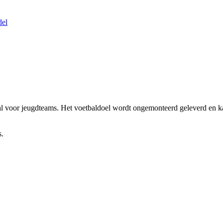
del
al voor jeugdteams. Het voetbaldoel wordt ongemonteerd geleverd en ka
s.