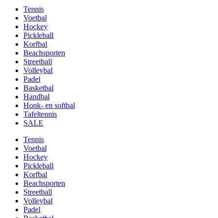
Tennis
Voetbal
Hockey
Pickleball
Korfbal
Beachsporten
Streetball
Volleybal
Padel
Basketbal
Handbal
Honk- en softbal
Tafeltennis
SALE
Tennis
Voetbal
Hockey
Pickleball
Korfbal
Beachsporten
Streetball
Volleybal
Padel