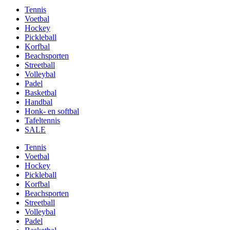
Tennis
Voetbal
Hockey
Pickleball
Korfbal
Beachsporten
Streetball
Volleybal
Padel
Basketbal
Handbal
Honk- en softbal
Tafeltennis
SALE
Tennis
Voetbal
Hockey
Pickleball
Korfbal
Beachsporten
Streetball
Volleybal
Padel