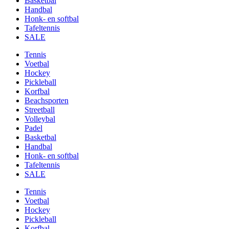
Basketbal
Handbal
Honk- en softbal
Tafeltennis
SALE
Tennis
Voetbal
Hockey
Pickleball
Korfbal
Beachsporten
Streetball
Volleybal
Padel
Basketbal
Handbal
Honk- en softbal
Tafeltennis
SALE
Tennis
Voetbal
Hockey
Pickleball
Korfbal