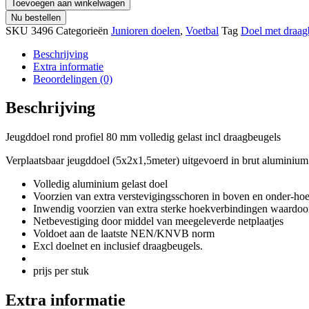
Toevoegen aan winkelwagen
Nu bestellen
SKU
3496
Categorieën
Junioren doelen
,
Voetbal
Tag
Doel met draag
Beschrijving
Extra informatie
Beoordelingen (0)
Beschrijving
Jeugddoel rond profiel 80 mm volledig gelast incl draagbeugels
Verplaatsbaar jeugddoel (5x2x1,5meter) uitgevoerd in brut aluminium
Volledig aluminium gelast doel
Voorzien van extra verstevigingsschoren in boven en onder-ho
Inwendig voorzien van extra sterke hoekverbindingen waardoor 
Netbevestiging door middel van meegeleverde netplaatjes
Voldoet aan de laatste NEN/KNVB norm
Excl doelnet en inclusief draagbeugels.
prijs per stuk
Extra informatie