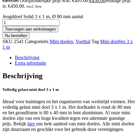
€
495.00
Oorspronkelijke prijs was: €495.00.
€
450.00
Huidige prijs
is: €450.00.
excl. btw
Jeugddoel Solid 3 x 1 m, Ø 80 mm aantal
Toevoegen aan winkelwagen
Nu bestellen
SKU
2541
Categorieën
Mini doelen
,
Voetbal
Tag
Mini doeltjes 3 x
1 m
Beschrijving
Extra informatie
Beschrijving
Volledig gelast mini doel 3 x 1 m
Ideaal voor trainingen en het organiseren van wedstrijd vormen. Het
volledig gelast mini doel 3 x 1 m. Het doelkader is rond de 80 mm
en het grondframe is 80 x 40 mm in brut aluminium. Al onze mini
doelen zijn van een hoge kwaliteit tegen een uitermate gunstige
prijs. Bekijk
hier
ons hele aanbod van mini doelen. Alle mini doelen
zijn duurzaam en geschikt voor het gebruik door verenigingen.