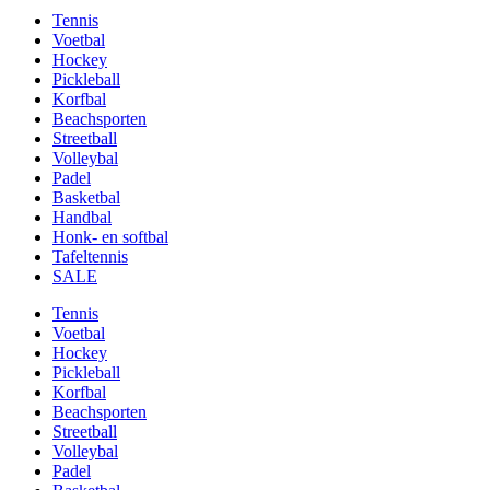
Tennis
Voetbal
Hockey
Pickleball
Korfbal
Beachsporten
Streetball
Volleybal
Padel
Basketbal
Handbal
Honk- en softbal
Tafeltennis
SALE
Tennis
Voetbal
Hockey
Pickleball
Korfbal
Beachsporten
Streetball
Volleybal
Padel