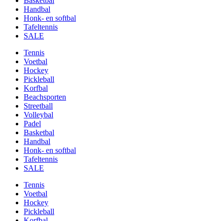
Basketbal
Handbal
Honk- en softbal
Tafeltennis
SALE
Tennis
Voetbal
Hockey
Pickleball
Korfbal
Beachsporten
Streetball
Volleybal
Padel
Basketbal
Handbal
Honk- en softbal
Tafeltennis
SALE
Tennis
Voetbal
Hockey
Pickleball
Korfbal